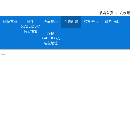
深圳市XVDEIOS安装包地址電子有限公司 服務電話：0752-5556860
設為首頁
|
加入收藏
網站首頁
關於
產品展示
企業新聞
技術中心
資料下載
XVDEIOS安
装包地址
聯係
XVDEIOS安
装包地址