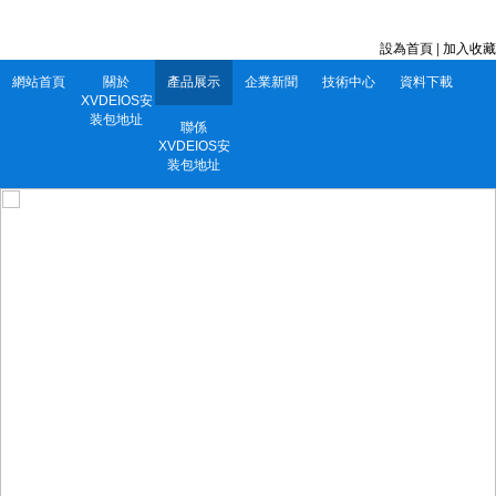
深圳市XVDEIOS安装包地址電子有限公司 服務電話：0752-5556860
設為首頁
|
加入收藏
網站首頁
關於
產品展示
企業新聞
技術中心
資料下載
XVDEIOS安
装包地址
聯係
XVDEIOS安
装包地址