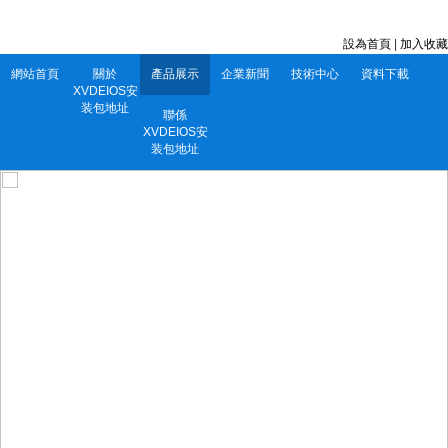
深圳市XVDEIOS安装包地址電子有限公司 服務電話：0752-5556860
設為首頁
|
加入收藏
網站首頁
關於
產品展示
企業新聞
技術中心
資料下載
XVDEIOS安
装包地址
聯係
XVDEIOS安
装包地址