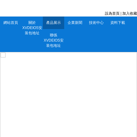
深圳市XVDEIOS安装包地址電子有限公司 服務電話：0752-5556860
設為首頁
|
加入收藏
網站首頁
關於
產品展示
企業新聞
技術中心
資料下載
XVDEIOS安
装包地址
聯係
XVDEIOS安
装包地址