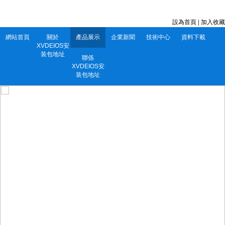
深圳市XVDEIOS安装包地址電子有限公司 服務電話：0752-5556860
設為首頁
|
加入收藏
網站首頁
關於
產品展示
企業新聞
技術中心
資料下載
XVDEIOS安
装包地址
聯係
XVDEIOS安
装包地址