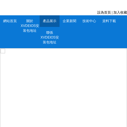
深圳市XVDEIOS安装包地址電子有限公司 服務電話：0752-5556860
設為首頁
|
加入收藏
網站首頁
關於
產品展示
企業新聞
技術中心
資料下載
XVDEIOS安
装包地址
聯係
XVDEIOS安
装包地址