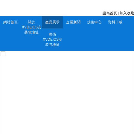
深圳市XVDEIOS安装包地址電子有限公司 服務電話：0752-5556860
設為首頁
|
加入收藏
網站首頁
關於
產品展示
企業新聞
技術中心
資料下載
XVDEIOS安
装包地址
聯係
XVDEIOS安
装包地址