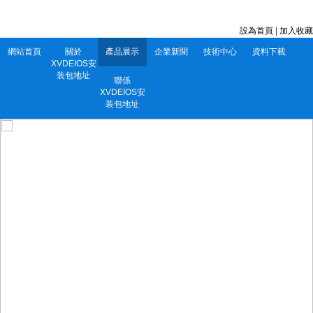
深圳市XVDEIOS安装包地址電子有限公司 服務電話：0752-5556860
設為首頁
|
加入收藏
網站首頁
關於
產品展示
企業新聞
技術中心
資料下載
XVDEIOS安
装包地址
聯係
XVDEIOS安
装包地址