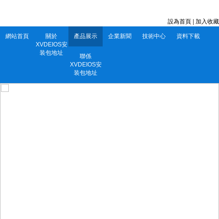
深圳市XVDEIOS安装包地址電子有限公司 服務電話：0752-5556860
設為首頁
|
加入收藏
網站首頁
關於
產品展示
企業新聞
技術中心
資料下載
XVDEIOS安
装包地址
聯係
XVDEIOS安
装包地址