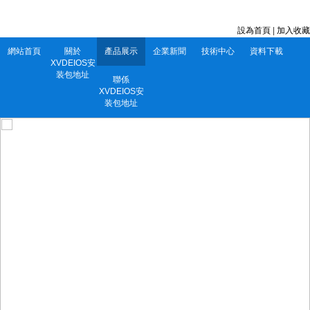
深圳市XVDEIOS安装包地址電子有限公司 服務電話：0752-5556860
設為首頁
|
加入收藏
網站首頁
關於
產品展示
企業新聞
技術中心
資料下載
XVDEIOS安
装包地址
聯係
XVDEIOS安
装包地址