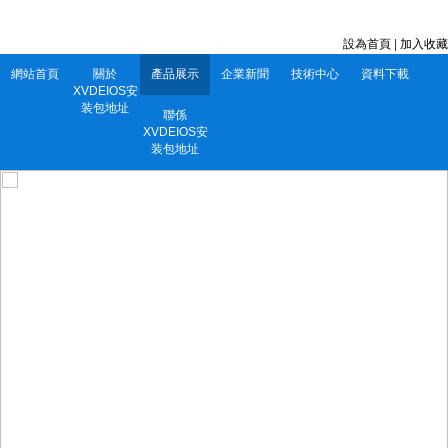
深圳市XVDEIOS安装包地址電子有限公司 服務電話：0752-5556860
設為首頁
|
加入收藏
網站首頁
關於
產品展示
企業新聞
技術中心
資料下載
XVDEIOS安
装包地址
聯係
XVDEIOS安
装包地址