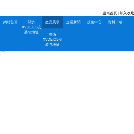
深圳市XVDEIOS安装包地址電子有限公司 服務電話：0752-5556860
設為首頁
|
加入收藏
網站首頁
關於
產品展示
企業新聞
技術中心
資料下載
XVDEIOS安
装包地址
聯係
XVDEIOS安
装包地址