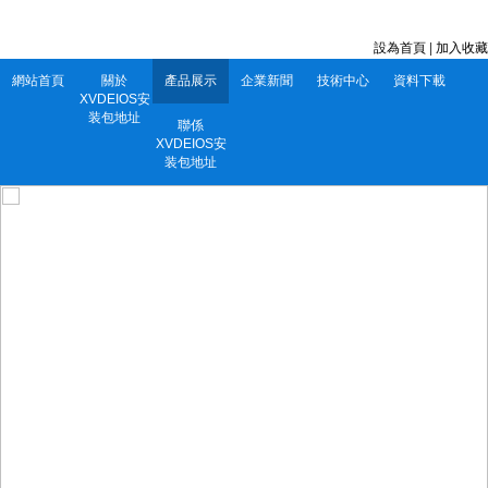
深圳市XVDEIOS安装包地址電子有限公司 服務電話：0752-5556860
設為首頁
|
加入收藏
網站首頁
關於
產品展示
企業新聞
技術中心
資料下載
XVDEIOS安
装包地址
聯係
XVDEIOS安
装包地址