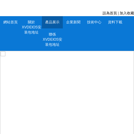
深圳市XVDEIOS安装包地址電子有限公司 服務電話：0752-5556860
設為首頁
|
加入收藏
網站首頁
關於
產品展示
企業新聞
技術中心
資料下載
XVDEIOS安
装包地址
聯係
XVDEIOS安
装包地址