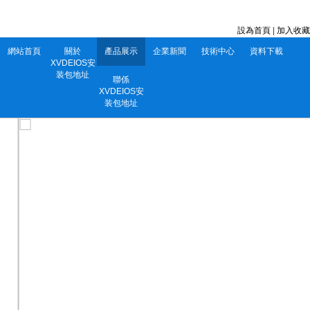
深圳市XVDEIOS安装包地址電子有限公司 服務電話：0752-5556860
設為首頁
|
加入收藏
網站首頁
關於
產品展示
企業新聞
技術中心
資料下載
XVDEIOS安
装包地址
聯係
XVDEIOS安
装包地址