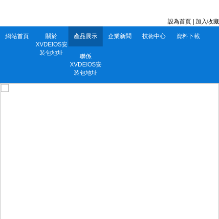
深圳市XVDEIOS安装包地址電子有限公司 服務電話：0752-5556860
設為首頁
|
加入收藏
網站首頁
關於
產品展示
企業新聞
技術中心
資料下載
XVDEIOS安
装包地址
聯係
XVDEIOS安
装包地址