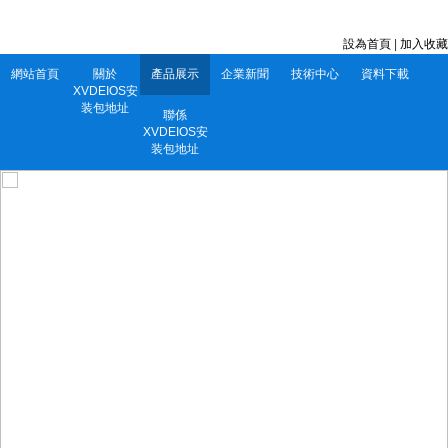
深圳市XVDEIOS安装包地址電子有限公司 服務電話：0752-5556860
設為首頁
|
加入收藏
網站首頁
關於
產品展示
企業新聞
技術中心
資料下載
XVDEIOS安
装包地址
聯係
XVDEIOS安
装包地址