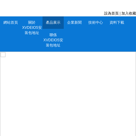
深圳市XVDEIOS安装包地址電子有限公司 服務電話：0752-5556860
設為首頁
|
加入收藏
網站首頁
關於
產品展示
企業新聞
技術中心
資料下載
XVDEIOS安
装包地址
聯係
XVDEIOS安
装包地址