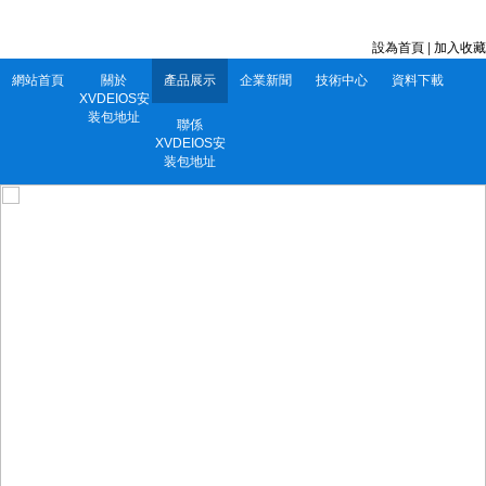
深圳市XVDEIOS安装包地址電子有限公司 服務電話：0752-5556860
設為首頁
|
加入收藏
網站首頁
關於
產品展示
企業新聞
技術中心
資料下載
XVDEIOS安
装包地址
聯係
XVDEIOS安
装包地址