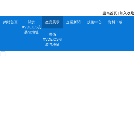
深圳市XVDEIOS安装包地址電子有限公司 服務電話：0752-5556860
設為首頁
|
加入收藏
網站首頁
關於
產品展示
企業新聞
技術中心
資料下載
XVDEIOS安
装包地址
聯係
XVDEIOS安
装包地址