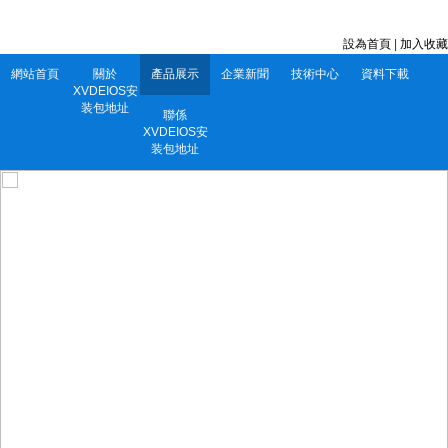
深圳市XVDEIOS安装包地址電子有限公司 服務電話：0752-5556860
設為首頁
|
加入收藏
網站首頁
關於
產品展示
企業新聞
技術中心
資料下載
XVDEIOS安
装包地址
聯係
XVDEIOS安
装包地址