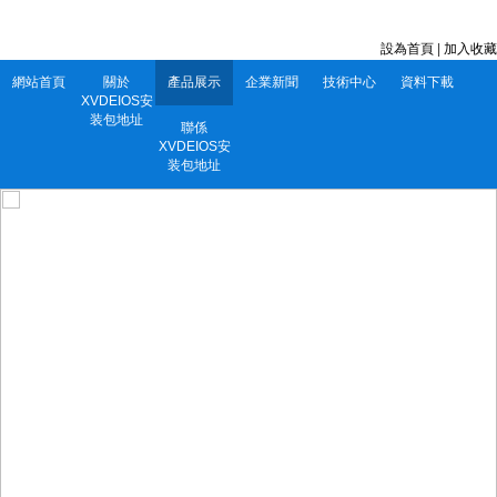
深圳市XVDEIOS安装包地址電子有限公司 服務電話：0752-5556860
設為首頁
|
加入收藏
網站首頁
關於
產品展示
企業新聞
技術中心
資料下載
XVDEIOS安
装包地址
聯係
XVDEIOS安
装包地址