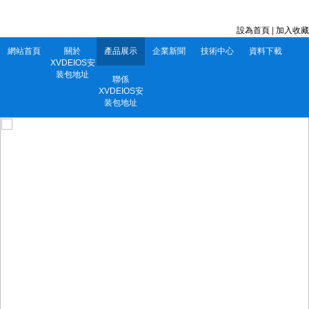
深圳市XVDEIOS安装包地址電子有限公司 服務電話：0752-5556860
設為首頁
|
加入收藏
網站首頁
關於
產品展示
企業新聞
技術中心
資料下載
XVDEIOS安
装包地址
聯係
XVDEIOS安
装包地址