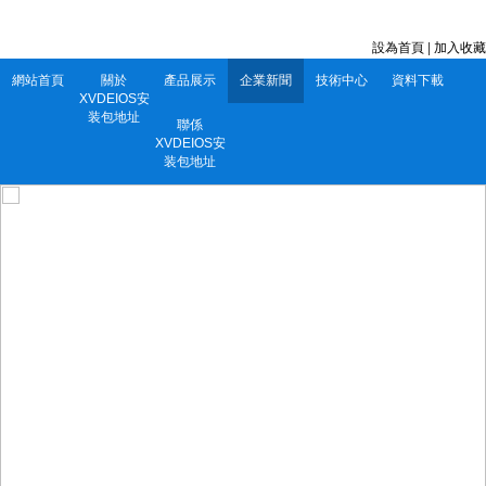
深圳市XVDEIOS安装包地址電子有限公司 服務電話：0752-5556860
設為首頁
|
加入收藏
網站首頁
關於
產品展示
企業新聞
技術中心
資料下載
XVDEIOS安
装包地址
聯係
XVDEIOS安
装包地址