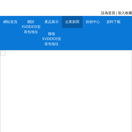
深圳市XVDEIOS安装包地址電子有限公司 服務電話：0752-5556860
設為首頁
|
加入收藏
網站首頁
關於
產品展示
企業新聞
技術中心
資料下載
XVDEIOS安
装包地址
聯係
XVDEIOS安
装包地址