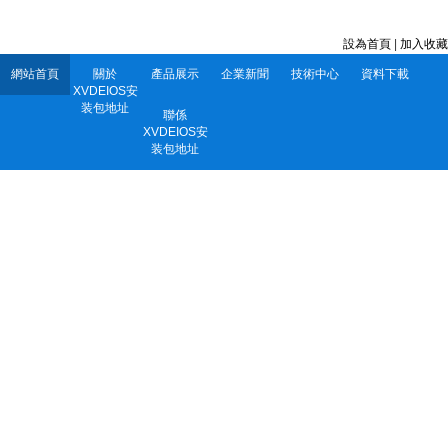
深圳市XVDEIOS安装包地址電子有限公司 服務電話：0752-5556860
設為首頁
|
加入收藏
網站首頁
關於
產品展示
企業新聞
技術中心
資料下載
XVDEIOS安
装包地址
聯係
XVDEIOS安
装包地址